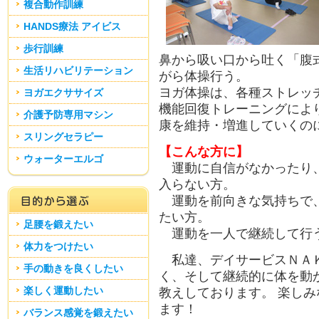
複合動作訓練
HANDS療法 アイビス
歩行訓練
鼻から吸い口から吐く「腹
生活リハビリテーション
がら体操行う。
ヨガ体操は、各種ストレッ
ヨガエクササイズ
機能回復トレーニングによ
介護予防専用マシン
康を維持・増進していくの
スリングセラピー
【こんな方に】
ウォーターエルゴ
運動に自信がなかったり、
入らない方。
運動を前向きな気持ちで、
たい方。
足腰を鍛えたい
運動を一人で継続して行
体力をつけたい
私達、デイサービスＮＡＫ
手の動きを良くしたい
く、そして継続的に体を動
楽しく運動したい
教えしております。 楽し
ます！
バランス感覚を鍛えたい