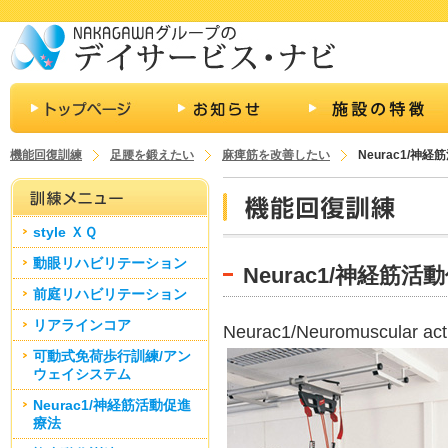
機能回復訓練
足腰を鍛えたい
麻痺筋を改善したい
Neurac1/神
style ＸＱ
動眼リハビリテーション
Neurac1/神経筋活
前庭リハビリテーション
リアラインコア
Neurac1/Neuromuscular
可動式免荷歩行訓練/アン
ウェイシステム
Neurac1/神経筋活動促進
療法