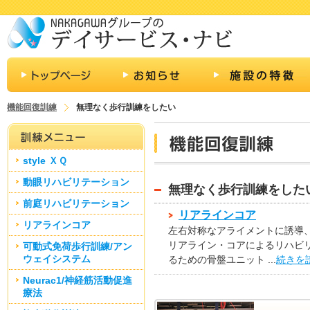
機能回復訓練
無理なく歩行訓練をしたい
style ＸＱ
動眼リハビリテーション
無理なく歩行訓練をした
前庭リハビリテーション
リアラインコア
リアラインコア
左右対称なアライメントに誘導
リアライン・コアによるリハビ
可動式免荷歩行訓練/アン
ウェイシステム
るための骨盤ユニット ...
続きを
Neurac1/神経筋活動促進
療法