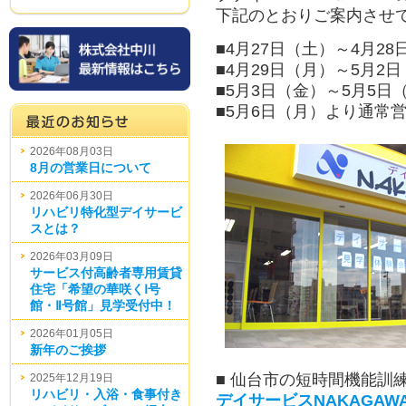
下記のとおりご案内させ
■4月27日（土）～4月2
■4月29日（月）～5月2
■5月3日（金）～5月5日
■5月6日（月）より通常
2026年08月03日
8月の営業日について
2026年06月30日
リハビリ特化型デイサービ
スとは？
2026年03月09日
サービス付高齢者専用賃貸
住宅「希望の華咲くⅠ号
館・Ⅱ号館」見学受付中！
2026年01月05日
新年のご挨拶
■ 仙台市の短時間機能訓
2025年12月19日
リハビリ・入浴・食事付き
デイサービスNAKAGA