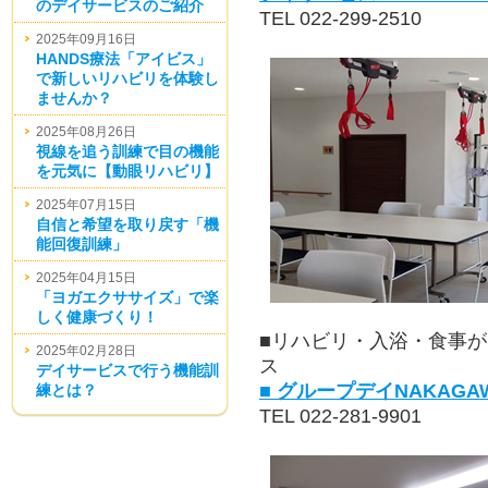
のデイサービスのご紹介
TEL 022-299-2510
2025年09月16日
HANDS療法「アイビス」
で新しいリハビリを体験し
ませんか？
2025年08月26日
視線を追う訓練で目の機能
を元気に【動眼リハビリ】
2025年07月15日
自信と希望を取り戻す「機
能回復訓練」
2025年04月15日
「ヨガエクササイズ」で楽
しく健康づくり！
■リハビリ・入浴・食事
2025年02月28日
ス
デイサービスで行う機能訓
■ グループデイNAKAG
練とは？
TEL 022-281-9901